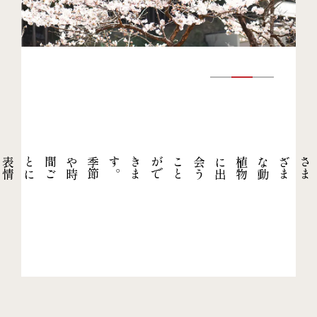
季
節
や
時
間
ご
と
に
表
情
を
変
え
。
さ
ま
ざ
ま
な
動
植
物
に
出
会
う
こ
と
が
で
き
ま
す