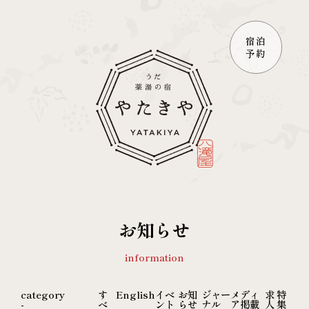
宿泊
予約
お知らせ
information
category
す
English
イベ
お知
ジャー
メディ
求
特
べ
ント
らせ
ナル
ア掲載
人
集