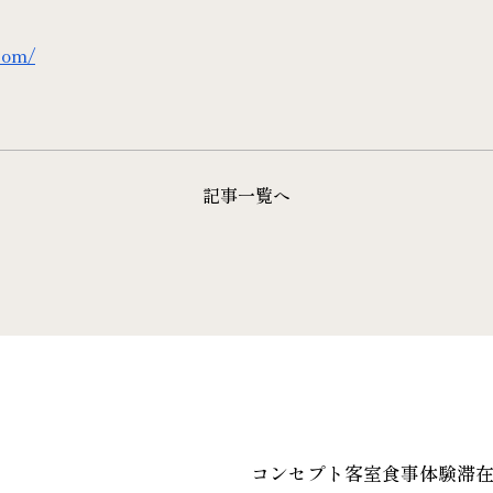
.com/
記事一覧へ
コンセプト
客室
食事
体験
滞