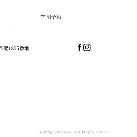
宿泊予約
八滝1835番地
Copyright © Yatakiya All rights reserved.