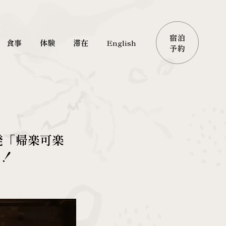
宿泊
食事
体験
滞在
English
予約
発「帰楽可楽
た！