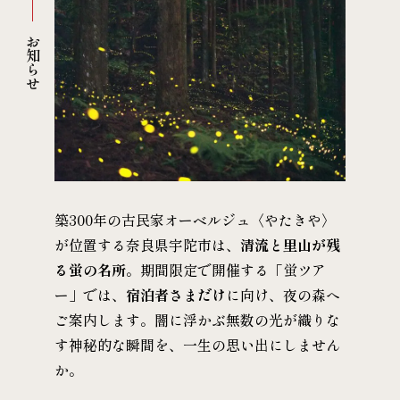
お知らせ
築300年の古民家オーベルジュ〈やたきや〉
が位置する奈良県宇陀市は、
清流と里山が残
る蛍の名所
。期間限定で開催する「蛍ツア
ー」では、
宿泊者さまだけ
に向け、夜の森へ
ご案内します。闇に浮かぶ無数の光が織りな
す神秘的な瞬間を、一生の思い出にしません
か。